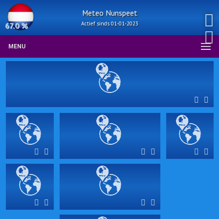
Meteo Nunspeet
Actief sinds 01-01-2023
67.0 %
MENU